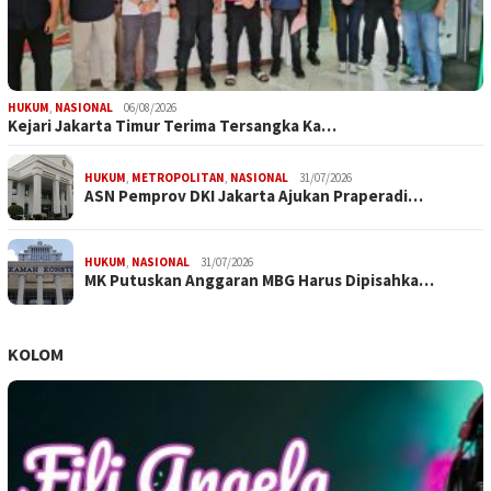
HUKUM
,
NASIONAL
06/08/2026
Kejari Jakarta Timur Terima Tersangka Ka…
HUKUM
,
METROPOLITAN
,
NASIONAL
31/07/2026
ASN Pemprov DKI Jakarta Ajukan Praperadi…
HUKUM
,
NASIONAL
31/07/2026
MK Putuskan Anggaran MBG Harus Dipisahka…
KOLOM