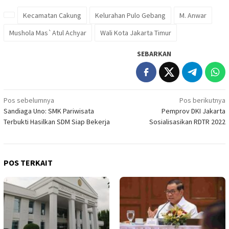
Kecamatan Cakung
Kelurahan Pulo Gebang
M. Anwar
Mushola Mas`Atul Achyar
Wali Kota Jakarta Timur
SEBARKAN
Navigasi
Pos sebelumnya
Pos berikutnya
Sandiaga Uno: SMK Pariwisata
Pemprov DKI Jakarta
pos
Terbukti Hasilkan SDM Siap Bekerja
Sosialisasikan RDTR 2022
POS TERKAIT