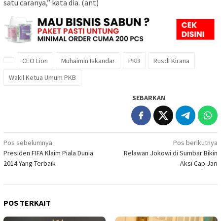
satu caranya,” kata dia. (ant)
CEO Lion
Muhaimin Iskandar
PKB
Rusdi Kirana
Wakil Ketua Umum PKB
SEBARKAN
Navigasi
Pos sebelumnya
Pos berikutnya
Presiden FIFA Klaim Piala Dunia
Relawan Jokowi di Sumbar Bikin
pos
2014 Yang Terbaik
Aksi Cap Jari
POS TERKAIT