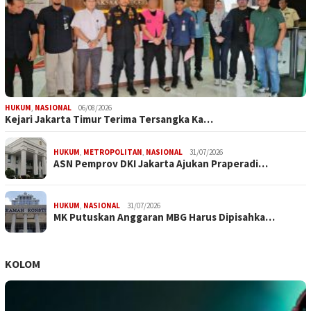
HUKUM
,
NASIONAL
06/08/2026
Kejari Jakarta Timur Terima Tersangka Ka…
HUKUM
,
METROPOLITAN
,
NASIONAL
31/07/2026
ASN Pemprov DKI Jakarta Ajukan Praperadi…
HUKUM
,
NASIONAL
31/07/2026
MK Putuskan Anggaran MBG Harus Dipisahka…
KOLOM