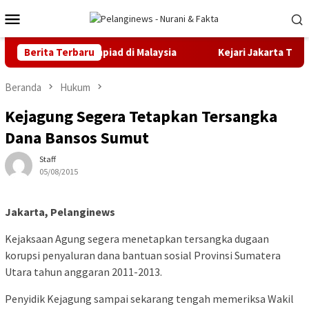
Loncat
Menu
ke
Mobile
konten
mas IMEC Olympiad di Malaysia
Berita Terbaru
Kejari Jakarta Timur Teri
Beranda
Hukum
Kejagung Segera Tetapkan Tersangka
Dana Bansos Sumut
Staff
05/08/2015
Jakarta, Pelanginews
Kejaksaan Agung segera menetapkan tersangka dugaan
korupsi penyaluran dana bantuan sosial Provinsi Sumatera
Utara tahun anggaran 2011-2013.
Penyidik Kejagung sampai sekarang tengah memeriksa Wakil