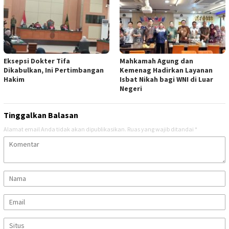
Eksepsi Dokter Tifa
Mahkamah Agung dan
Dikabulkan, Ini Pertimbangan
Kemenag Hadirkan Layanan
Hakim
Isbat Nikah bagi WNI di Luar
Negeri
Tinggalkan Balasan
Alamat email Anda tidak akan dipublikasikan.
Ruas yang wajib ditandai
*