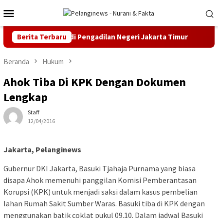
Loncat
Menu
ke
Mobile
konten
an Praperadilan di Pengadilan Negeri Jakarta Timur
Berita Terbaru
MK P
Beranda
Hukum
Ahok Tiba Di KPK Dengan Dokumen
Lengkap
Staff
12/04/2016
Jakarta, Pelanginews
Gubernur DKI Jakarta, Basuki Tjahaja Purnama yang biasa
disapa Ahok memenuhi panggilan Komisi Pemberantasan
Korupsi (KPK) untuk menjadi saksi dalam kasus pembelian
lahan Rumah Sakit Sumber Waras. Basuki tiba di KPK dengan
menggunakan batik coklat pukul 09.10. Dalam jadwal Basuki