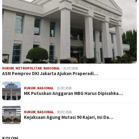
HUKUM
,
METROPOLITAN
,
NASIONAL
31/07/2026
ASN Pemprov DKI Jakarta Ajukan Praperadi…
HUKUM
,
NASIONAL
31/07/2026
MK Putuskan Anggaran MBG Harus Dipisahka…
HUKUM
,
NASIONAL
30/07/2026
Kejaksaan Agung Mutasi 90 Kajari, Ini Da…
KOLOM