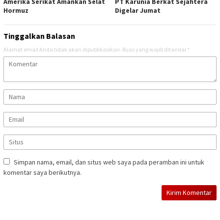
Amerika Serikat Amankan Selat
PT Karunia Berkat Sejahtera
Hormuz
Digelar Jumat
Tinggalkan Balasan
Alamat email Anda tidak akan dipublikasikan.
Ruas yang wajib ditandai
*
Simpan nama, email, dan situs web saya pada peramban ini untuk
komentar saya berikutnya.