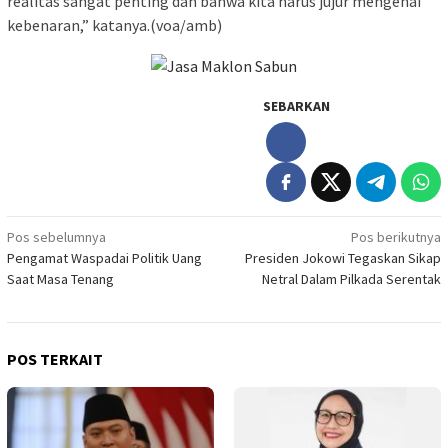
realitas sangat penting dan bahwa kita harus jujur mengenai
kebenaran,” katanya.(voa/amb)
SEBARKAN
Navigasi
Pos sebelumnya
Pos berikutnya
Pengamat Waspadai Politik Uang
Presiden Jokowi Tegaskan Sikap
pos
Saat Masa Tenang
Netral Dalam Pilkada Serentak
POS TERKAIT