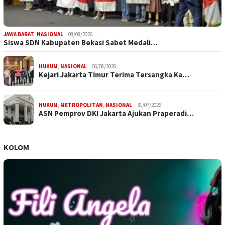
JAWA BARAT
,
NASIONAL
08/08/2026
Siswa SDN Kabupaten Bekasi Sabet Medali…
HUKUM
,
NASIONAL
06/08/2026
Kejari Jakarta Timur Terima Tersangka Ka…
HUKUM
,
METROPOLITAN
,
NASIONAL
31/07/2026
ASN Pemprov DKI Jakarta Ajukan Praperadi…
KOLOM