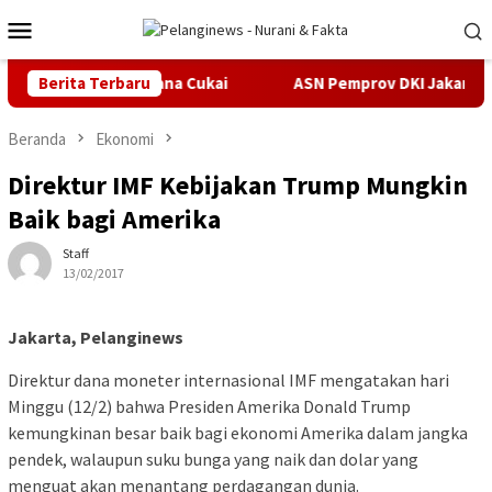
Loncat
Menu
ke
Mobile
konten
ngka Kasus Pidana Cukai
Berita Terbaru
ASN Pemprov DKI Jakarta Ajukan 
Beranda
Ekonomi
Direktur IMF Kebijakan Trump Mungkin
Baik bagi Amerika
Staff
13/02/2017
Jakarta, Pelanginews
Direktur dana moneter internasional IMF mengatakan hari
Minggu (12/2) bahwa Presiden Amerika Donald Trump
kemungkinan besar baik bagi ekonomi Amerika dalam jangka
pendek, walaupun suku bunga yang naik dan dolar yang
menguat akan menantang perdagangan dunia.