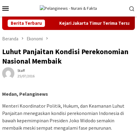
Loncat
Menu
ke
Mobile
konten
 di Malaysia
Berita Terbaru
Kejari Jakarta Timur Terima Tersangka Kasu
Beranda
Ekonomi
Luhut Panjaitan Kondisi Perekonomian
Nasional Membaik
Staff
25/07/2016
Medan, Pelanginews
Menteri Koordinator Politik, Hukum, dan Keamanan Luhut
Panjaitan menegaskan kondisi perekonomian Indonesia di
bawah kepemimpinan Presiden Joko Widodo semakin
membaik meski sempat mengalami fase penurunan.