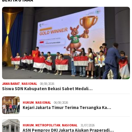
JAWA BARAT
,
NASIONAL
08/08/2026
Siswa SDN Kabupaten Bekasi Sabet Medali…
HUKUM
,
NASIONAL
06/08/2026
Kejari Jakarta Timur Terima Tersangka Ka…
HUKUM
,
METROPOLITAN
,
NASIONAL
31/07/2026
ASN Pemprov DKI Jakarta Ajukan Praperadi…