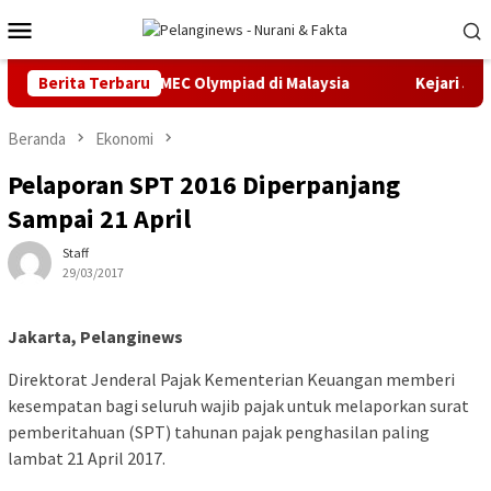
Loncat
Menu
ke
Mobile
konten
 Medali Emas IMEC Olympiad di Malaysia
Berita Terbaru
Kejari Jakarta T
Beranda
Ekonomi
Pelaporan SPT 2016 Diperpanjang
Sampai 21 April
Staff
29/03/2017
Jakarta, Pelanginews
Direktorat Jenderal Pajak Kementerian Keuangan memberi
kesempatan bagi seluruh wajib pajak untuk melaporkan surat
pemberitahuan (SPT) tahunan pajak penghasilan paling
lambat 21 April 2017.