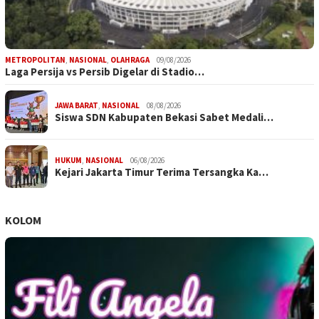
METROPOLITAN
,
NASIONAL
,
OLAHRAGA
09/08/2026
Laga Persija vs Persib Digelar di Stadio…
JAWA BARAT
,
NASIONAL
08/08/2026
Siswa SDN Kabupaten Bekasi Sabet Medali…
HUKUM
,
NASIONAL
06/08/2026
Kejari Jakarta Timur Terima Tersangka Ka…
KOLOM