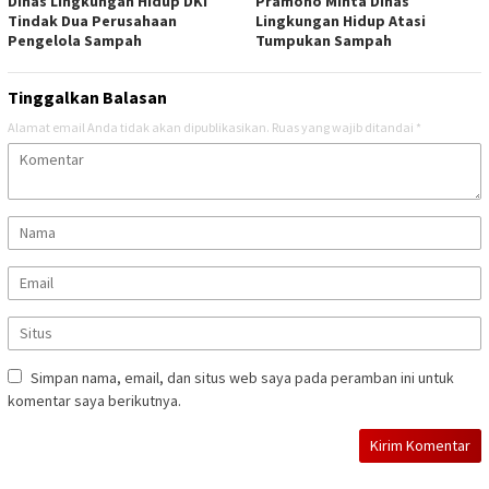
Dinas Lingkungan Hidup DKI
Pramono Minta Dinas
Tindak Dua Perusahaan
Lingkungan Hidup Atasi
Pengelola Sampah
Tumpukan Sampah
Tinggalkan Balasan
Alamat email Anda tidak akan dipublikasikan.
Ruas yang wajib ditandai
*
Simpan nama, email, dan situs web saya pada peramban ini untuk
komentar saya berikutnya.