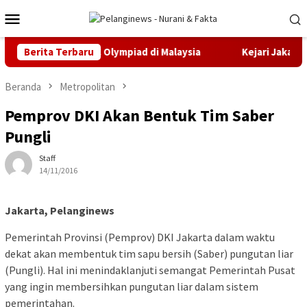
Loncat
Menu
ke
Mobile
konten
ali Emas IMEC Olympiad di Malaysia
Berita Terbaru
Kejari Jakarta Timu
Beranda
Metropolitan
Pemprov DKI Akan Bentuk Tim Saber
Pungli
Staff
14/11/2016
Jakarta, Pelanginews
Pemerintah Provinsi (Pemprov) DKI Jakarta dalam waktu
dekat akan membentuk tim sapu bersih (Saber) pungutan liar
(Pungli). Hal ini menindaklanjuti semangat Pemerintah Pusat
yang ingin membersihkan pungutan liar dalam sistem
pemerintahan.