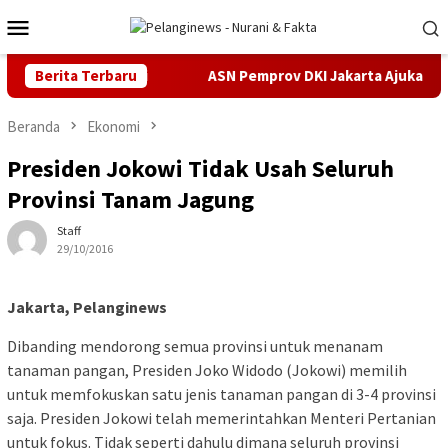
Loncat
Menu
ke
Mobile
konten
s Pidana Cukai
Berita Terbaru
ASN Pemprov DKI Jakarta Ajukan Praperadi
Beranda
Ekonomi
Presiden Jokowi Tidak Usah Seluruh
Provinsi Tanam Jagung
Staff
29/10/2016
Jakarta, Pelanginews
Dibanding mendorong semua provinsi untuk menanam
tanaman pangan, Presiden Joko Widodo (Jokowi) memilih
untuk memfokuskan satu jenis tanaman pangan di 3-4 provinsi
saja. Presiden Jokowi telah memerintahkan Menteri Pertanian
untuk fokus. Tidak seperti dahulu dimana seluruh provinsi