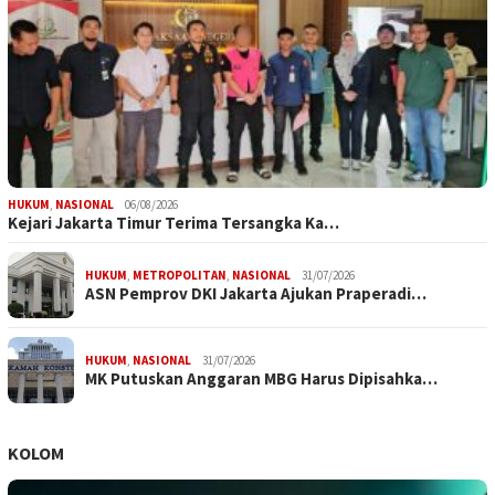
HUKUM
,
NASIONAL
06/08/2026
Kejari Jakarta Timur Terima Tersangka Ka…
HUKUM
,
METROPOLITAN
,
NASIONAL
31/07/2026
ASN Pemprov DKI Jakarta Ajukan Praperadi…
HUKUM
,
NASIONAL
31/07/2026
MK Putuskan Anggaran MBG Harus Dipisahka…
KOLOM