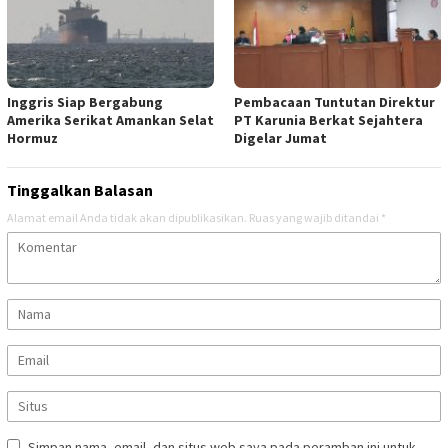
Inggris Siap Bergabung
Pembacaan Tuntutan Direktur
Amerika Serikat Amankan Selat
PT Karunia Berkat Sejahtera
Hormuz
Digelar Jumat
Tinggalkan Balasan
Alamat email Anda tidak akan dipublikasikan.
Ruas yang wajib ditandai
*
Simpan nama, email, dan situs web saya pada peramban ini untuk