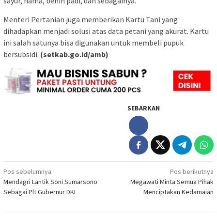
sayur, hama, benih padi, dan sebagainya.
Menteri Pertanian juga memberikan Kartu Tani yang
dihadapkan menjadi solusi atas data petani yang akurat. Kartu
ini salah satunya bisa digunakan untuk membeli pupuk
bersubsidi.
(setkab.go.id/amb)
SEBARKAN
Navigasi
Pos sebelumnya
Pos berikutnya
Mendagri Lantik Soni Sumarsono
Megawati Minta Semua Pihak
pos
Sebagai Plt Gubernur DKI
Menciptakan Kedamaian