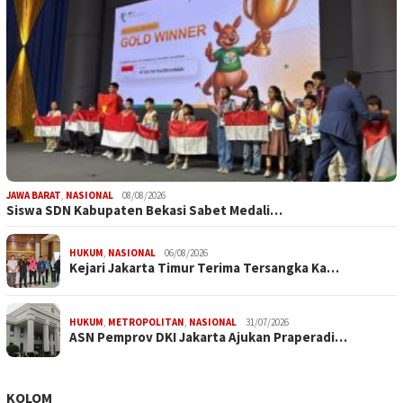
JAWA BARAT
,
NASIONAL
08/08/2026
Siswa SDN Kabupaten Bekasi Sabet Medali…
HUKUM
,
NASIONAL
06/08/2026
Kejari Jakarta Timur Terima Tersangka Ka…
HUKUM
,
METROPOLITAN
,
NASIONAL
31/07/2026
ASN Pemprov DKI Jakarta Ajukan Praperadi…
KOLOM