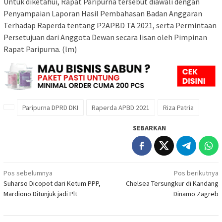
Untuk diketahui, Rapat Paripurna tersebut diawali dengan
Penyampaian Laporan Hasil Pembahasan Badan Anggaran
Terhadap Raperda tentang P2APBD TA 2021, serta Permintaan
Persetujuan dari Anggota Dewan secara lisan oleh Pimpinan
Rapat Paripurna. (lm)
Paripurna DPRD DKI
Raperda APBD 2021
Riza Patria
SEBARKAN
Navigasi
Pos sebelumnya
Pos berikutnya
Suharso Dicopot dari Ketum PPP,
Chelsea Tersungkur di Kandang
pos
Mardiono Ditunjuk jadi Plt
Dinamo Zagreb