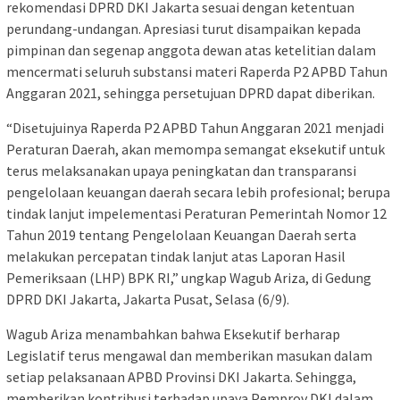
rekomendasi DPRD DKI Jakarta sesuai dengan ketentuan
perundang-undangan. Apresiasi turut disampaikan kepada
pimpinan dan segenap anggota dewan atas ketelitian dalam
mencermati seluruh substansi materi Raperda P2 APBD Tahun
Anggaran 2021, sehingga persetujuan DPRD dapat diberikan.
“Disetujuinya Raperda P2 APBD Tahun Anggaran 2021 menjadi
Peraturan Daerah, akan memompa semangat eksekutif untuk
terus melaksanakan upaya peningkatan dan transparansi
pengelolaan keuangan daerah secara lebih profesional; berupa
tindak lanjut impelementasi Peraturan Pemerintah Nomor 12
Tahun 2019 tentang Pengelolaan Keuangan Daerah serta
melakukan percepatan tindak lanjut atas Laporan Hasil
Pemeriksaan (LHP) BPK RI,” ungkap Wagub Ariza, di Gedung
DPRD DKI Jakarta, Jakarta Pusat, Selasa (6/9).
Wagub Ariza menambahkan bahwa Eksekutif berharap
Legislatif terus mengawal dan memberikan masukan dalam
setiap pelaksanaan APBD Provinsi DKI Jakarta. Sehingga,
memberikan kontribusi terhadap upaya Pemprov DKI dalam