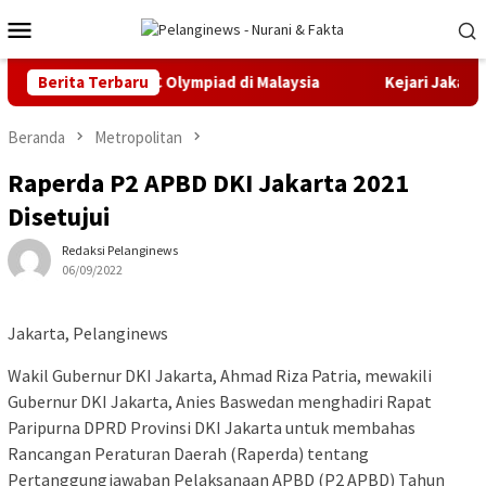
Loncat
Menu
ke
Mobile
konten
ali Emas IMEC Olympiad di Malaysia
Berita Terbaru
Kejari Jakarta Timur
Beranda
Metropolitan
Raperda P2 APBD DKI Jakarta 2021
Disetujui
Redaksi Pelanginews
06/09/2022
Jakarta, Pelanginews
Wakil Gubernur DKI Jakarta, Ahmad Riza Patria, mewakili
Gubernur DKI Jakarta, Anies Baswedan menghadiri Rapat
Paripurna DPRD Provinsi DKI Jakarta untuk membahas
Rancangan Peraturan Daerah (Raperda) tentang
Pertanggungjawaban Pelaksanaan APBD (P2 APBD) Tahun