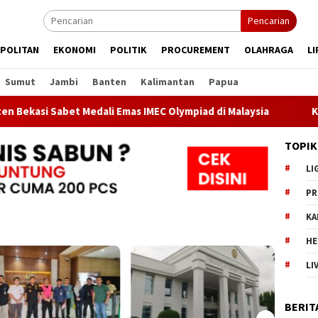
Pencarian
POLITAN
EKONOMI
POLITIK
PROCUREMENT
OLAHRAGA
LI
Sumut
Jambi
Banten
Kalimantan
Papua
Sabet Medali Emas IMEC Olympiad di Malaysia
Kejari Jak
TOPIK
LI
PR
KA
HE
LI
BERIT