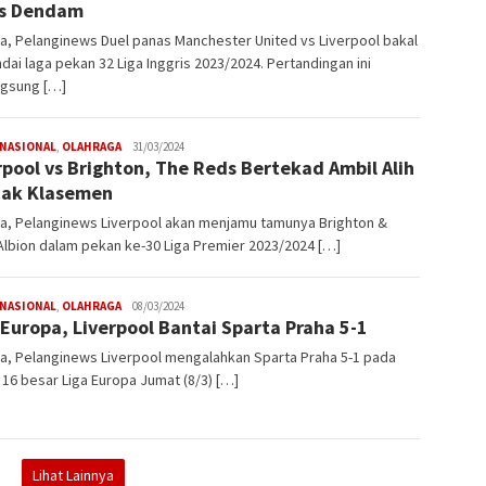
as Dendam
a, Pelanginews Duel panas Manchester United vs Liverpool bakal
ai laga pekan 32 Liga Inggris 2023/2024. Pertandingan ini
ngsung […]
NASIONAL
,
OLAHRAGA
Redaksi
31/03/2024
rpool vs Brighton, The Reds Bertekad Ambil Alih
Pelanginews
ak Klasemen
ta, Pelanginews Liverpool akan menjamu tamunya Brighton &
lbion dalam pekan ke-30 Liga Premier 2023/2024 […]
NASIONAL
,
OLAHRAGA
Redaksi
08/03/2024
 Europa, Liverpool Bantai Sparta Praha 5-1
Pelanginews
a, Pelanginews Liverpool mengalahkan Sparta Praha 5-1 pada
16 besar Liga Europa Jumat (8/3) […]
Lihat Lainnya