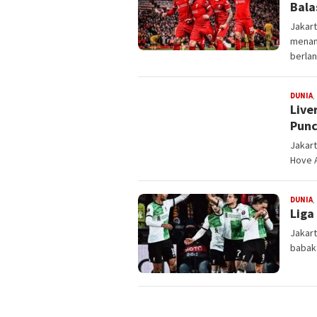
Bal
Jakart
menand
berla
DUNIA
,
Live
Punc
Jakar
Hove A
DUNIA
,
Liga
Jakart
babak 