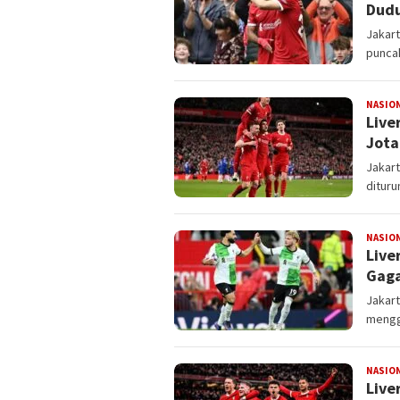
Dudu
Jakar
puncak
NASIO
Live
Jota
Jakart
dituru
NASIO
Live
Gaga
Jakart
menggu
NASIO
Live