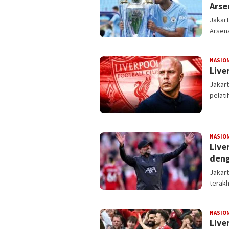
Arse
Jakar
Arsena
NASIO
Live
Jakar
pelati
NASIO
Live
deng
Jakar
terak
NASIO
Live