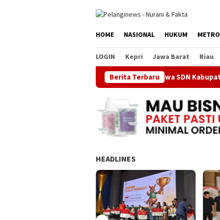
Loncat
ke
konten
HOME
NASIONAL
HUKUM
METRO
LOGIN
Kepri
Jawa Barat
Riau
Berita Terbaru
Siswa SDN Kabupaten Bekasi 
HEADLINES