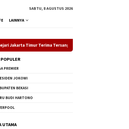
SABTU, 8 AGUSTUS 2026
FE
LAINNYA
arta Timur Terima Tersangka Kasus Pidana Cukai
ASN Pemp
 POPULER
GA PREMIER
ESIDEN JOKOWI
BUPATEN BEKASI
RU BUDI HARTONO
VERPOOL
A UTAMA