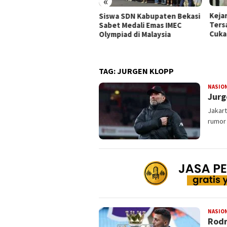
«
Keja
Siswa SDN Kabupaten Bekasi
Ters
Sabet Medali Emas IMEC
Cuka
Olympiad di Malaysia
TAG:
JURGEN KLOPP
NASIO
Jurg
Jakar
rumor 
NASIO
Rodr