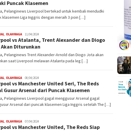
ki Puncak Klasemen
ta, Pelanginews Liverpool bertekad untuk kembali mendudki
 klasemen Liga Inggris dengan meraih 3 poin […]
NAL
,
OLAHRAGA
Redaksi
11/04/2024
rpool vs Atalanta, Trent Alexander dan Diogo
Pelanginews
 Akan Diturunkan
a, Pelanginews Trent Alexander-Arnold dan Diogo Jota akan
nkan saat Liverpool melawan Atalanta pada leg […]
NAL
,
OLAHRAGA
Redaksi
08/04/2024
rpool vs Manchester United Seri, The Reds
Pelanginews
l Gusur Arsenal dari Puncak Klasemen
a, Pelanginews Liverpool gagal menggusur Arsenal gagal
sur Arsenal dari puncak klasemen Liga Inggris setelah The […]
NAL
,
OLAHRAGA
Redaksi
07/04/2024
rpool vs Manchester United, The Reds Siap
Pelanginews