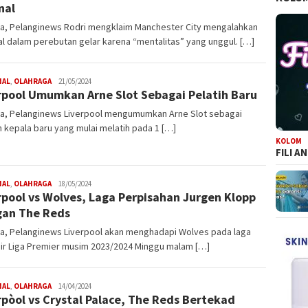
nal
ta, Pelanginews Rodri mengklaim Manchester City mengalahkan
l dalam perebutan gelar karena “mentalitas” yang unggul. […]
NAL
,
OLAHRAGA
Redaksi
21/05/2024
rpool Umumkan Arne Slot Sebagai Pelatih Baru
Pelanginews
ta, Pelanginews Liverpool mengumumkan Arne Slot sebagai
h kepala baru yang mulai melatih pada 1 […]
KOLOM
FILI A
NAL
,
OLAHRAGA
Redaksi
18/05/2024
rpool vs Wolves, Laga Perpisahan Jurgen Klopp
Pelanginews
an The Reds
ta, Pelanginews Liverpool akan menghadapi Wolves pada laga
hir Liga Premier musim 2023/2024 Minggu malam […]
NAL
,
OLAHRAGA
Redaksi
14/04/2024
rpòol vs Crystal Palace, The Reds Bertekad
Pelanginews