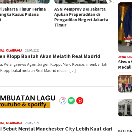
»
ri Jakarta Timur Terima
ASN Pemprov DKI Jakarta
MK Pu
angka Kasus Pidana
Ajukan Praperadilan di
Harus 
i
Pengadilan Negeri Jakarta
Angga
Timur
NAL
,
OLAHRAGA
Redaksi
19/04/2025
en Klopp Bantah Akan Melatih Real Madrid
Pelanginews
JAWA BA
Siswa 
ta. Pelanginews Agen Jurgen Klopp, Marc Kosice, membantah
Medal
Klopp bakal melatih Real Madrid musim […]
NAL
,
OLAHRAGA
Redaksi
21/05/2024
i Sebut Mental Manchester City Lebih Kuat dari
Pelanginews
KOLO