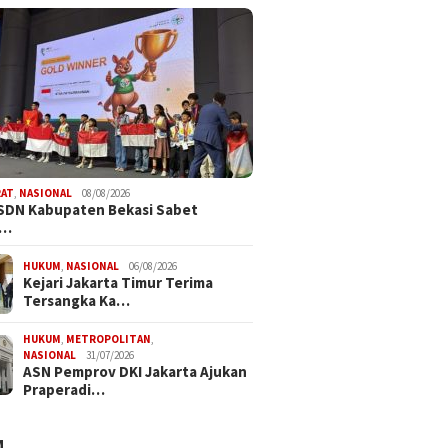
tuskan Anggaran MBG
Kejaksaan Agung Mutasi 90
Dipisahkan Dari
Kajari, Ini Daftarnya
ran Pendidikan
RAT
,
NASIONAL
08/08/2026
SDN Kabupaten Bekasi Sabet
i…
HUKUM
,
NASIONAL
06/08/2026
Kejari Jakarta Timur Terima
Tersangka Ka…
HUKUM
,
METROPOLITAN
,
NASIONAL
31/07/2026
ASN Pemprov DKI Jakarta Ajukan
Praperadi…
M